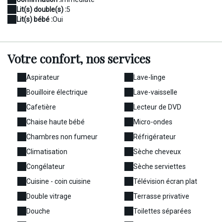
Lit(s) double(s) :
5
Lit(s) bébé :
Oui
Votre confort,
nos services
Aspirateur
Lave-linge
Bouilloire électrique
Lave-vaisselle
Cafetière
Lecteur de DVD
Chaise haute bébé
Micro-ondes
Chambres non fumeur
Réfrigérateur
Climatisation
Sèche cheveux
Congélateur
Sèche serviettes
Cuisine - coin cuisine
Télévision écran plat
Double vitrage
Terrasse privative
Douche
Toilettes séparées