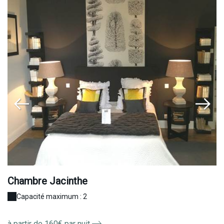
Chambre Jacinthe
C
Capacité maximum : 2
à partir de 160€ par nuit
à 