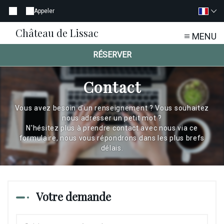
Appeler
Château de Lissac
MENU
RÉSERVER
Contact
Vous avez besoin d'un renseignement ? Vous souhaitez
nous adresser un petit mot ?
N'hésitez plus à prendre contact avec nous via ce
formulaire, nous vous répondrons dans les plus brefs
délais.
Votre demande