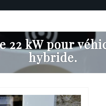
e 22 kW pour véhic
hybride.