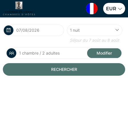
EUR
Séjour du
7 août
au
8 août
1 chambre / 2 adultes
Modifier