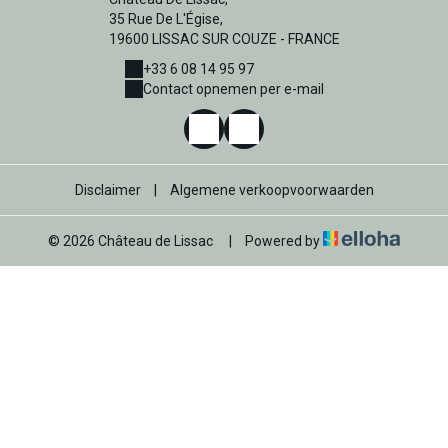
35 Rue De L'Égise,
19600 LISSAC SUR COUZE - FRANCE
+33 6 08 14 95 97
Contact opnemen per e-mail
Disclaimer
|
Algemene verkoopvoorwaarden
© 2026 Château de Lissac
|
Powered by